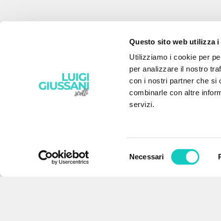
Questo sito web utilizza i
Utilizziamo i cookie per pe
per analizzare il nostro tra
con i nostri partner che si
combinarle con altre inform
servizi.
Selezione
Necessari
del
THE PROJECT
consenso
The portal collects and gives
access to the writings of Luigi
Giussani: nearly 5,000