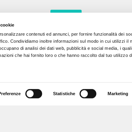
MORE RESULTS
 cookie
rsonalizzare contenuti ed annunci, per fornire funzionalità dei so
ffico. Condividiamo inoltre informazioni sul modo in cui utilizzi il 
 occupano di analisi dei dati web, pubblicità e social media, i qual
azioni che hai fornito loro o che hanno raccolto dal tuo utilizzo d
Preferenze
Statistiche
Marketing
BROWSE
LANGUAGE
Advanced search »
Italian
Il PerCorso
English
Contact us
Spanish