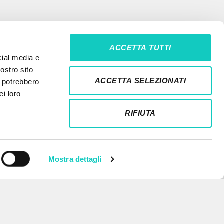
ACCETTA TUTTI
cial media e
nostro sito
ACCETTA SELEZIONATI
i potrebbero
ei loro
RIFIUTA
Mostra dettagli
NEWSLETTER
Get updates on new releases,
events and editorial projects.