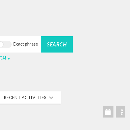
SEARCH
Exact phrase
CH »
RECENT ACTIVITIES
A
Z