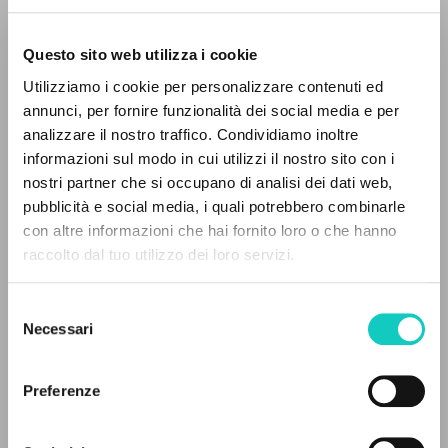
Questo sito web utilizza i cookie
ADVANCED SEARCH »
Utilizziamo i cookie per personalizzare contenuti ed
A
Z
annunci, per fornire funzionalità dei social media e per
analizzare il nostro traffico. Condividiamo inoltre
0
RESULTS FOUND
informazioni sul modo in cui utilizzi il nostro sito con i
Giussani Luigi
Author
nostri partner che si occupano di analisi dei dati web,
pubblicità e social media, i quali potrebbero combinarle
BUR
Italian
con altre informazioni che hai fornito loro o che hanno
2008
raccolto dal tuo utilizzo dei loro servizi.
MORE RESULTS
Pages: 224
Selezione
Necessari
del
consenso
LATEST UPDATE
05/06/2025
Preferenze