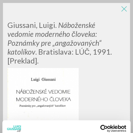
LUIGI
Giussani, Luigi.
Náboženské
vedomie moderného človeka:
Poznámky pre „angažovaných“
GIUSSANI
katolíkov
. Bratislava: LÚČ, 1991.
[Preklad].
scritti