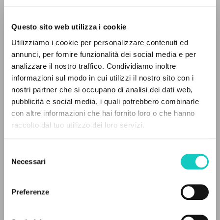
Questo sito web utilizza i cookie
ADVANCED SEARCH »
Utilizziamo i cookie per personalizzare contenuti ed
A
Z
annunci, per fornire funzionalità dei social media e per
analizzare il nostro traffico. Condividiamo inoltre
0
RESULTS FOUND
informazioni sul modo in cui utilizzi il nostro sito con i
nostri partner che si occupano di analisi dei dati web,
pubblicità e social media, i quali potrebbero combinarle
Giussani Luigi
Author
con altre informazioni che hai fornito loro o che hanno
Pivarčiová Mária
Translator
raccolto dal tuo utilizzo dei loro servizi.
MORE RESULTS
LÚČ
Selezione
Slovak
Necessari
del
1991
consenso
Pages: 64
Preferenze