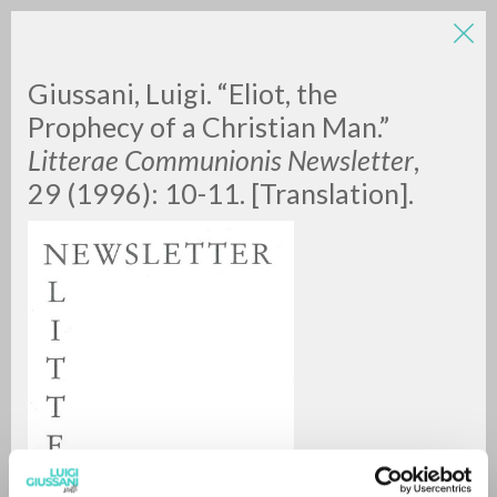
Giussani, Luigi. “Eliot, the
Prophecy of a Christian Man.”
Litterae Communionis Newsletter
,
29 (1996): 10-11. [Translation].
ADVANCED SEARCH »
A
Z
0
RESULTS FOUND
MORE RESULTS