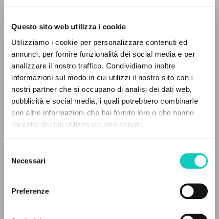
Questo sito web utilizza i cookie
Utilizziamo i cookie per personalizzare contenuti ed
annunci, per fornire funzionalità dei social media e per
analizzare il nostro traffico. Condividiamo inoltre
Giussani Luigi
Author
informazioni sul modo in cui utilizzi il nostro sito con i
nostri partner che si occupano di analisi dei dati web,
Cowa Publications
pubblicità e social media, i quali potrebbero combinarle
English
THE PROJECT
con altre informazioni che hai fornito loro o che hanno
Litterae Communionis Newsletter
raccolto dal tuo utilizzo dei loro servizi.
The portal collects and gives access to the
1996
Pages: 2
writings of Luigi Giussani: nearly 5,000
Selezione
bibliographic references, full texts in 5
Necessari
del
languages, and dedicated thematic sections.
consenso
LATEST UPDATE
Preferenze
02/07/2025
BROWSE