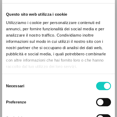
Questo sito web utilizza i cookie
Utilizziamo i cookie per personalizzare contenuti ed
annunci, per fornire funzionalità dei social media e per
analizzare il nostro traffico. Condividiamo inoltre
informazioni sul modo in cui utilizzi il nostro sito con i
nostri partner che si occupano di analisi dei dati web,
pubblicità e social media, i quali potrebbero combinarle
THE PROJECT
Badurina Pavao
Translator
con altre informazioni che hai fornito loro o che hanno
Giussani Luigi
Author
raccolto dal tuo utilizzo dei loro servizi.
The portal collects and gives access to the
writings of Luigi Giussani: nearly 5,000
HrvaTski Institut za Liturgijski Pastoral
Selezione
bibliographic references, full texts in 5
Croatian
Necessari
del
1991
languages, and dedicated thematic sections.
consenso
Pages: 80
Preferenze
BROWSE