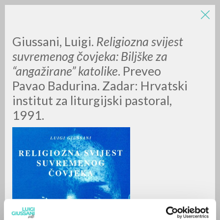
Giussani, Luigi.
Religiozna svijest
suvremenog
čovjeka: Biljške za
“angažirane”
katolike
. Preveo
Pavao Badurina. Zadar: Hrvatski
institut za liturgijski pastoral,
1991.
ADVANCED SEARCH »
A
Z
0
RESULTS FOUND
MORE RESULTS