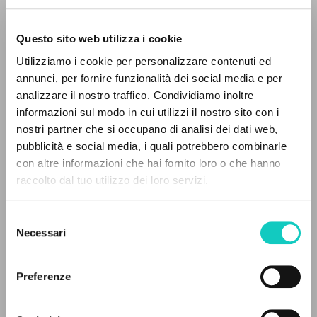
Questo sito web utilizza i cookie
ADVANCED SEARCH »
Utilizziamo i cookie per personalizzare contenuti ed
A
Z
annunci, per fornire funzionalità dei social media e per
analizzare il nostro traffico. Condividiamo inoltre
0
RESULTS FOUND
informazioni sul modo in cui utilizzi il nostro sito con i
nostri partner che si occupano di analisi dei dati web,
pubblicità e social media, i quali potrebbero combinarle
con altre informazioni che hai fornito loro o che hanno
Giussani Luigi
Author
raccolto dal tuo utilizzo dei loro servizi.
MORE RESULTS
BUR
Italian
Selezione
1994
Necessari
del
Pages: 144
consenso
Preferenze
LATEST UPDATE