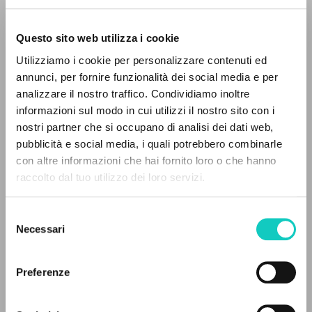
Questo sito web utilizza i cookie
ADVANCED SEARCH »
Utilizziamo i cookie per personalizzare contenuti ed
A
Z
annunci, per fornire funzionalità dei social media e per
analizzare il nostro traffico. Condividiamo inoltre
0
RESULTS FOUND
informazioni sul modo in cui utilizzi il nostro sito con i
nostri partner che si occupano di analisi dei dati web,
pubblicità e social media, i quali potrebbero combinarle
Giussani Luigi
Author
con altre informazioni che hai fornito loro o che hanno
Ratzinger Joseph
Preface
raccolto dal tuo utilizzo dei loro servizi.
MORE RESULTS
BUR
Selezione
Italian
Necessari
del
2010
Pages: 144
consenso
Preferenze
LATEST UPDATE