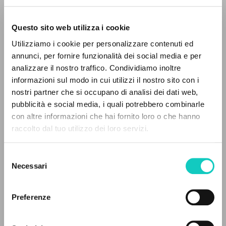
Questo sito web utilizza i cookie
ADVANCED SEARCH »
Utilizziamo i cookie per personalizzare contenuti ed
A
Z
annunci, per fornire funzionalità dei social media e per
analizzare il nostro traffico. Condividiamo inoltre
0
RESULTS FOUND
informazioni sul modo in cui utilizzi il nostro sito con i
Giussani Luigi
Author
nostri partner che si occupano di analisi dei dati web,
Oriol José Miguel
Translator
pubblicità e social media, i quali potrebbero combinarle
Salgado Carmen
Proof-reader
con altre informazioni che hai fornito loro o che hanno
raccolto dal tuo utilizzo dei loro servizi.
MORE RESULTS
Ediciones Encuentro
Spanish
Selezione
1986
Necessari
del
Pages: 80
consenso
Preferenze
LATEST UPDATE
20/01/2023