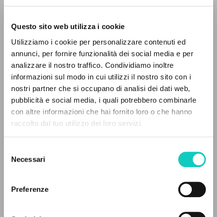
Questo sito web utilizza i cookie
ADVANCED SEARCH »
Utilizziamo i cookie per personalizzare contenuti ed
A
Z
annunci, per fornire funzionalità dei social media e per
analizzare il nostro traffico. Condividiamo inoltre
0
RESULTS FOUND
informazioni sul modo in cui utilizzi il nostro sito con i
nostri partner che si occupano di analisi dei dati web,
pubblicità e social media, i quali potrebbero combinarle
con altre informazioni che hai fornito loro o che hanno
Correia Luís Margarido
Translator
raccolto dal tuo utilizzo dei loro servizi.
Ferreira Ramiro
Translator
MORE RESULTS
Giussani Luigi
Author
Leitão Maria
Translator
Selezione
Necessari
del
Ratzinger Joseph
Preface
consenso
Rebelo Silvério
Translator
Preferenze
DIEL
Portuguese