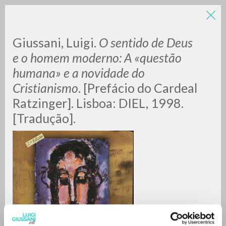
LUIGI
Giussani, Luigi.
O sentido de Deus
e o homem moderno: A «questão
humana» e a novidade do
GIUSSANI
Cristianismo
. [Prefácio do Cardeal
Ratzinger]. Lisboa: DIEL, 1998.
scritti
[Tradução].