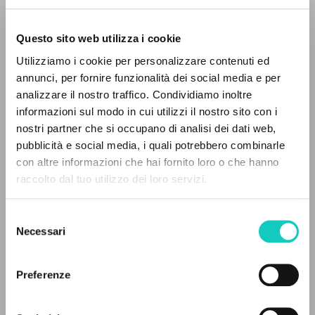
Questo sito web utilizza i cookie
ADVANCED SEARCH »
Utilizziamo i cookie per personalizzare contenuti ed
A
Z
annunci, per fornire funzionalità dei social media e per
analizzare il nostro traffico. Condividiamo inoltre
0
RESULTS FOUND
García José Miguel
Proof-reader
informazioni sul modo in cui utilizzi il nostro sito con i
nostri partner che si occupano di analisi dei dati web,
Giussani Luigi
Author
pubblicità e social media, i quali potrebbero combinarle
Oriol José Miguel
Translator
con altre informazioni che hai fornito loro o che hanno
Ratzinger Joseph
Preface
raccolto dal tuo utilizzo dei loro servizi.
Richi Alberti Gabriel
Proof-reader
MORE RESULTS
Ediciones Encuentro
Selezione
Spanish
Necessari
del
2005
consenso
Pages: 160
Preferenze