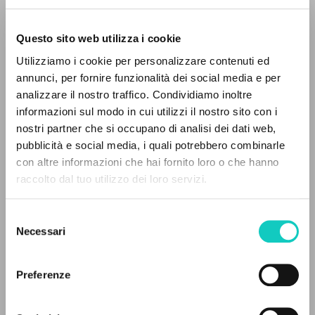
Questo sito web utilizza i cookie
ADVANCED SEARCH »
Utilizziamo i cookie per personalizzare contenuti ed
A
Z
annunci, per fornire funzionalità dei social media e per
Farina Renato
Interview
analizzare il nostro traffico. Condividiamo inoltre
0
RESULTS FOUND
Giussani Luigi
Author
informazioni sul modo in cui utilizzi il nostro sito con i
nostri partner che si occupano di analisi dei dati web,
German
pubblicità e social media, i quali potrebbero combinarle
30 Tage
con altre informazioni che hai fornito loro o che hanno
1995
raccolto dal tuo utilizzo dei loro servizi.
MORE RESULTS
Pages: 13
Selezione
Necessari
del
LATEST UPDATE
consenso
16/07/2020
Preferenze