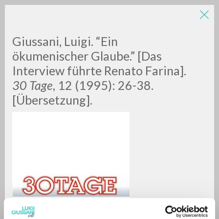
LUIGI
Giussani, Luigi. “Ein
ökumenischer Glaube.” [Das
Interview führte Renato Farina].
GIUSSANI
30 Tage
, 12 (1995): 26-38.
[Übersetzung].
scritti