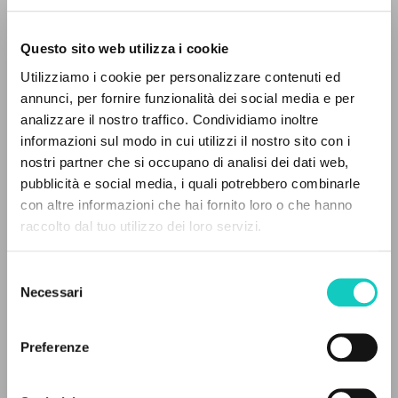
Questo sito web utilizza i cookie
ADVANCED SEARCH »
Utilizziamo i cookie per personalizzare contenuti ed
A
Z
annunci, per fornire funzionalità dei social media e per
analizzare il nostro traffico. Condividiamo inoltre
0
RESULTS FOUND
informazioni sul modo in cui utilizzi il nostro sito con i
Branciaroli Franco
Presentation
nostri partner che si occupano di analisi dei dati web,
Giussani Luigi
Author
pubblicità e social media, i quali potrebbero combinarle
con altre informazioni che hai fornito loro o che hanno
BUR: Corriere della Sera
raccolto dal tuo utilizzo dei loro servizi.
Italian
MORE RESULTS
2016
Pages: 224
Selezione
Necessari
del
consenso
Preferenze
LATEST UPDATE
03/10/2024