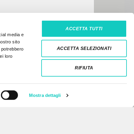
ACCETTA TUTTI
cial media e
nostro sito
ACCETTA SELEZIONATI
i potrebbero
ei loro
RIFIUTA
Mostra dettagli
NEWSLETTER
Get updates on new releases,
events and editorial projects.