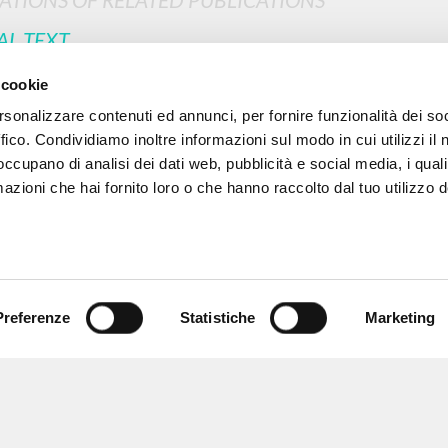
AL TEXT
MORE RESULTS
 cookie
rsonalizzare contenuti ed annunci, per fornire funzionalità dei so
ffico. Condividiamo inoltre informazioni sul modo in cui utilizzi il 
 occupano di analisi dei dati web, pubblicità e social media, i qual
azioni che hai fornito loro o che hanno raccolto dal tuo utilizzo d
Preferenze
Statistiche
Marketing
BROWSE
LANGUAGE
Advanced search »
Italian
Il PerCorso
English
Contact us
Spanish