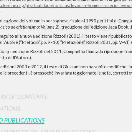
clonline.org/pt/atualidade/noticias/levou-o-homem-a-serio-levou-
.
licazione del volume in portoghese risale al 1990 per i tipi di Compan
básico de cristianismo: Volume 2
),
traduzione dell’edizione Jaca Book, 
seguito alla nuova edizione Rizzoli (2001), il testo viene ripubblica
ll’Autore (“Prefácio”, pp. 9–10; “Prefazione”, Rizzoli 2001, pp. V–VI) 
o la riedizione Rizzoli del 2011, Companhia Ilimitada ripropone l’ope
esto dell’Autore).
ADVANCED SEAR
ou want even more precise results? Use the
 edizioni 2003 e 2012, il testo di Giussani non ha subito modifiche; l
0
RESULTS FOUND
e le precedenti, è pressoché invariata (aggiornate le note, corretti ev
View details by type
RY OF CONTENTS
LANGUAGE
AUTHOR
YEAR
ATIONS
D PUBLICATIONS
ATIONS OF RELATED PUBLICATIONS