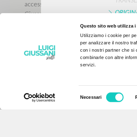
ORIGIN
NAMES
Questo sito web utilizza i
Utilizziamo i cookie per pe
per analizzare il nostro tra
con i nostri partner che si
combinarle con altre inform
servizi.
Selezione
Necessari
del
THE PROJECT
consenso
The portal collects and gives
access to the writings of Luigi
Giussani: nearly 5,000