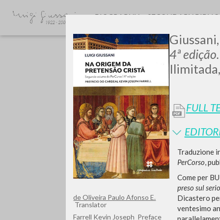
BIOGRAPHY
SECONDARY BIBLI
Giussani,
4ª edição.
Ilimitada
FULL T
GIU
EDITOR
Traduzione in
PerCorso
, pu
Come per BUR,
preso sul serio
de Oliveira Paulo Afonso E.
Dicastero per
Translator
ventesimo ann
Farrell Kevin Joseph
Preface
parallelament