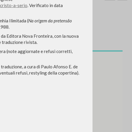
cristo-a-serio
. Verificato in data
hia Ilimitada (
Na origem da pretensão
1988.
to da Editora Nova Fronteira, con la nuova
e traduzione rivista.
SEARCH
Exact phrase
ra (note aggiornate e refusi corretti,
CH »
a traduzione, a cura di Paulo Afonso E. de
entuali refusi, restyling della copertina).
RECENT ACTIVITIES
A
Z