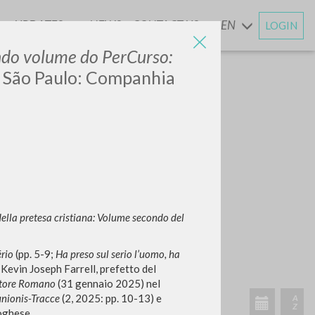
UPDATES
NEWS
CONTACT US
EN
LOGIN
AND
ndo volume do PerCurso:
l. São Paulo: Companhia
 della pretesa cristiana: Volume secondo del
ério
(pp. 5-9;
Ha preso sul serio l’uomo, ha
e Kevin Joseph Farrell, prefetto del
atore Romano
(31 gennaio 2025) nel
nionis-Tracce
(2, 2025: pp. 10-13) e
toghese