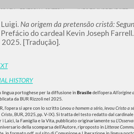
OGRAFY
EDITORIAL CRITERIA
INFO TO SURF THE SITE
 Luigi.
Na origem da pretensão cristã: Segu
Prefácio do cardeal Kevin Joseph Farrel
, 2025. [Tradução].
LUIGI
EXT
SSANI
IAL HISTORY
 lingua portoghese per la diffusione in
Brasile
dell’opera
All’origine
scritti
bblicata da BUR Rizzoli nel 2025.
 l’opera si apre con lo scritto
Levou o homem a sério, levou Cristo a s
 Cristo
, BUR, 2025, pp. V-IX). Si tratta del testo redatto dal cardinal
 i Laici, la Famiglia e la Vita, pubblicato originariamente su
L’Osserv
iversario della scomparsa dell’Autore, riproposto in
Litterae Commu
e, in formato pdf, sul sito di Comunione e Liberazione in lingua por