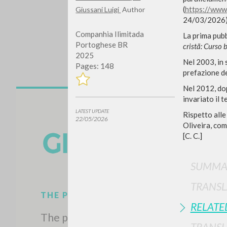
(
https://www.
Giussani Luigi
Author
24/03/2026)
Companhia Ilimitada
La prima pubb
Portoghese BR
cristã: Curso 
2025
Nel 2003, in 
Pages: 148
prefazione de
Nel 2012, dop
invariato il t
Do y
LATEST UPDATE
Rispetto alle
22/05/2026
Oliveira, com
[C. C.]
SUMMA
TYPE OF WORK
TRANSL
RELATE
TRANSL