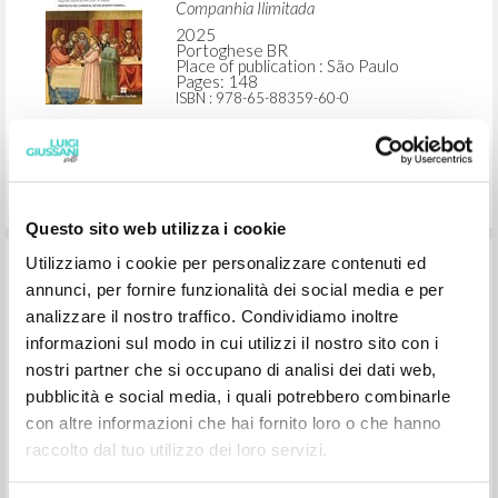
Companhia Ilimitada
2025
Portoghese BR
Place of publication : São Paulo
Pages: 148
ISBN
: 978-65-88359-60-0
Questo sito web utilizza i cookie
Utilizziamo i cookie per personalizzare contenuti ed
À l'origine de la prétention chrétienne:
annunci, per fornire funzionalità dei social media e per
ParCours: Volume II
analizzare il nostro traffico. Condividiamo inoltre
informazioni sul modo in cui utilizzi il nostro sito con i
nostri partner che si occupano di analisi dei dati web,
Giussani Luigi Author
Farrell Kevin Joseph Preface
pubblicità e social media, i quali potrebbero combinarle
Éditions Chora
con altre informazioni che hai fornito loro o che hanno
2026
raccolto dal tuo utilizzo dei loro servizi.
French
Place of publication :
Pages: 192