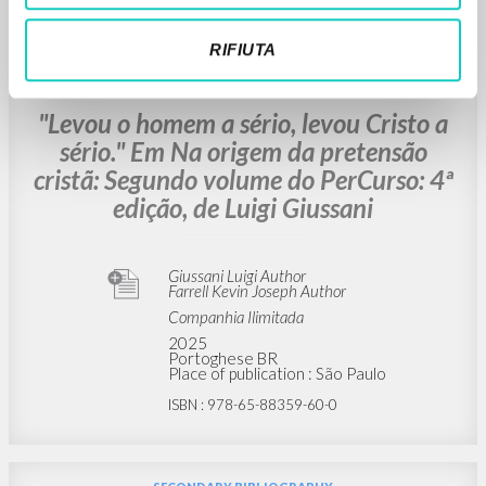
ISBN
: 9788831414401
RIFIUTA
SECONDARY BIBLIOGRAPHY
"Levou o homem a sério, levou Cristo a
sério." Em Na origem da pretensão
cristã: Segundo volume do PerCurso: 4ª
edição, de Luigi Giussani
Giussani Luigi Author
Farrell Kevin Joseph Author
Companhia Ilimitada
2025
Portoghese BR
Place of publication : São Paulo
ISBN
: 978-65-88359-60-0