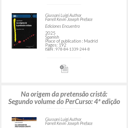
Giussani Luigi Author
Farrell Kevin Joseph Preface
Ediciones Encuentro
2025
Spanish
Place of publication : Madrid
Pages: 192
ISBN
: 978-84-1339-244-8
Na origem da pretensão cristã:
Segundo volume do PerCurso: 4ª edição
Giussani Luigi Author
Farrell Kevin Joseph Preface