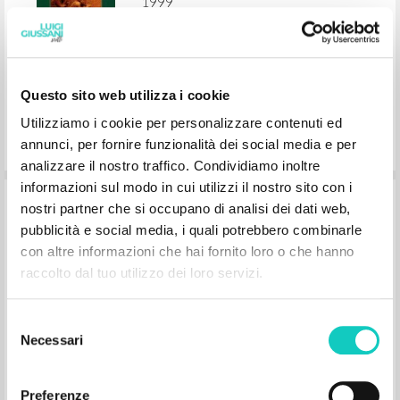
1999
English
Place of publication : Milano
Pages: 5
Questo sito web utilizza i cookie
Utilizziamo i cookie per personalizzare contenuti ed
annunci, per fornire funzionalità dei social media e per
analizzare il nostro traffico. Condividiamo inoltre
informazioni sul modo in cui utilizzi il nostro sito con i
"Dans la simplicité de mon cœur je Vous
nostri partner che si occupano di analisi dei dati web,
ai tout donné joyeusement." Dans
pubblicità e social media, i quali potrebbero combinarle
Communion et Libération: Un
con altre informazioni che hai fornito loro o che hanno
mouvement dans l’Eglise
raccolto dal tuo utilizzo dei loro servizi.
Selezione
Giussani Luigi Author
Necessari
del
Rondoni Davide Curator
consenso
Cooperativa Editoriale Nuovo Mondo
1999
Preferenze
French