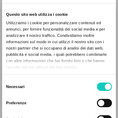
Questo sito web utilizza i cookie
Utilizziamo i cookie per personalizzare contenuti ed
annunci, per fornire funzionalità dei social media e per
THE PROJECT
analizzare il nostro traffico. Condividiamo inoltre
informazioni sul modo in cui utilizzi il nostro sito con i
The portal collects and gives access to the
nostri partner che si occupano di analisi dei dati web,
writings of Luigi Giussani: nearly 5,000
pubblicità e social media, i quali potrebbero combinarle
bibliographic references, full texts in 5
con altre informazioni che hai fornito loro o che hanno
Giussani Luigi
Author
languages, and dedicated thematic sections.
raccolto dal tuo utilizzo dei loro servizi.
Pitteloud Delphine
Translator
Rondoni Davide
Curator
Selezione
BROWSE
Necessari
del
Cooperativa Editoriale Nuovo Mondo
consenso
French
Advanced search »
1999
Il PerCorso
Preferenze
Pages: 8
Contact us
Login