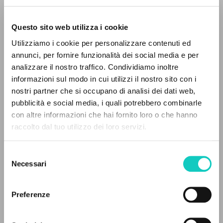
Questo sito web utilizza i cookie
ADVANCED SEARCH »
Utilizziamo i cookie per personalizzare contenuti ed
A
Z
annunci, per fornire funzionalità dei social media e per
analizzare il nostro traffico. Condividiamo inoltre
0
RESULTS FOUND
informazioni sul modo in cui utilizzi il nostro sito con i
nostri partner che si occupano di analisi dei dati web,
pubblicità e social media, i quali potrebbero combinarle
con altre informazioni che hai fornito loro o che hanno
Giussani Luigi
Author
raccolto dal tuo utilizzo dei loro servizi.
MORE RESULTS
Pitteloud Delphine
Translator
Rondoni Davide
Curator
Selezione
Necessari
del
Cooperativa Editoriale Nuovo Mondo
consenso
French
1999
Preferenze
Pages: 15