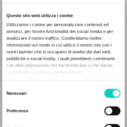
Questo sito web utilizza i cookie
ADVANCED SEARCH »
Utilizziamo i cookie per personalizzare contenuti ed
A
Z
annunci, per fornire funzionalità dei social media e per
analizzare il nostro traffico. Condividiamo inoltre
0
RESULTS FOUND
informazioni sul modo in cui utilizzi il nostro sito con i
nostri partner che si occupano di analisi dei dati web,
pubblicità e social media, i quali potrebbero combinarle
Di Consoli Andrea
Introduction
con altre informazioni che hai fornito loro o che hanno
Giussani Luigi
Author
raccolto dal tuo utilizzo dei loro servizi.
MORE RESULTS
Rondoni Davide
Presentation
Testori Giovanni
Author
Selezione
Necessari
del
BUR
consenso
Italian
2013
Preferenze
Pages: 160