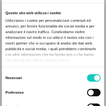
Questo sito web utilizza i cookie
Utilizziamo i cookie per personalizzare contenuti ed
annunci, per fornire funzionalità dei social media e per
analizzare il nostro traffico. Condividiamo inoltre
informazioni sul modo in cui utilizzi il nostro sito con i
nostri partner che si occupano di analisi dei dati web,
pubblicità e social media, i quali potrebbero combinarle
THE PROJECT
con altre informazioni che hai fornito loro o che hanno
raccolto dal tuo utilizzo dei loro servizi.
The portal collects and gives access to the
writings of Luigi Giussani: nearly 5,000
Giussani Luigi
Author
Selezione
bibliographic references, full texts in 5
Rondoni Davide
Curator
Necessari
del
languages, and dedicated thematic sections.
Scott Susan
Translator
consenso
Stevenson J. Patrick
Translator
Preferenze
BROWSE
McGill-Queen's University Press
English