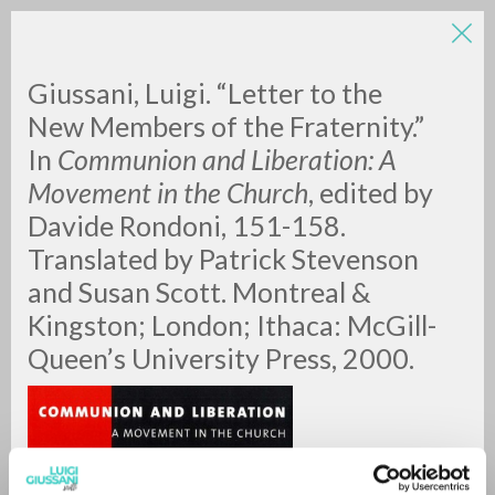
Giussani, Luigi. “Letter to the
New Members of the Fraternity.”
In
Communion and Liberation: A
Movement in the Church
, edited by
Davide Rondoni, 151-158.
Translated by Patrick Stevenson
ADVANCED SEARCH »
and Susan Scott. Montreal &
A
Z
Kingston; London; Ithaca: McGill-
Queen’s University Press, 2000.
0
RESULTS FOUND
MORE RESULTS