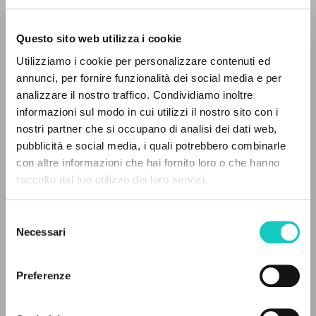
Questo sito web utilizza i cookie
ADVANCED SEARCH »
Utilizziamo i cookie per personalizzare contenuti ed
A
Z
annunci, per fornire funzionalità dei social media e per
analizzare il nostro traffico. Condividiamo inoltre
0
RESULTS FOUND
informazioni sul modo in cui utilizzi il nostro sito con i
nostri partner che si occupano di analisi dei dati web,
pubblicità e social media, i quali potrebbero combinarle
con altre informazioni che hai fornito loro o che hanno
raccolto dal tuo utilizzo dei loro servizi.
MORE RESULTS
Selezione
Necessari
del
Giussani Luigi
Author
consenso
Hoffmann Tobias
Translator
Rondoni Davide
Curator
Preferenze
Cooperativa Editoriale Nuovo Mondo