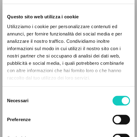
Questo sito web utilizza i cookie
Utilizziamo i cookie per personalizzare contenuti ed
annunci, per fornire funzionalità dei social media e per
THE PROJECT
analizzare il nostro traffico. Condividiamo inoltre
informazioni sul modo in cui utilizzi il nostro sito con i
The portal collects and gives access to the
Giussani Luigi
Author
nostri partner che si occupano di analisi dei dati web,
writings of Luigi Giussani: nearly 5,000
pubblicità e social media, i quali potrebbero combinarle
German
bibliographic references, full texts in 5
con altre informazioni che hai fornito loro o che hanno
CL
languages, and dedicated thematic sections.
raccolto dal tuo utilizzo dei loro servizi.
1998
Pages: 2
Selezione
BROWSE
Necessari
del
consenso
Advanced search »
LATEST UPDATE
Il PerCorso
29/11/2023
Preferenze
Contact us
Login