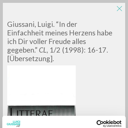
Giussani, Luigi. “​In der
Einfachheit meines Herzens habe
ich Dir voller Freude alles
gegeben.”
CL
, 1/2 (1998): 16-17.
A
Z
[Übersetzung].
0
RESULTS FOUND
MORE RESULTS