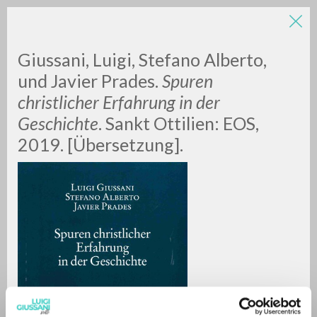
Giussani, Luigi, Stefano Alberto,
und Javier Prades.
Spuren
christlicher Erfahrung in der
Geschichte
. Sankt Ottilien: EOS,
2019. [Übersetzung].
ADVANCED SEARCH »
A
Z
0
RESULTS FOUND
MORE RESULTS