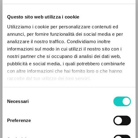
Questo sito web utilizza i cookie
Utilizziamo i cookie per personalizzare contenuti ed
annunci, per fornire funzionalità dei social media e per
analizzare il nostro traffico. Condividiamo inoltre
informazioni sul modo in cui utilizzi il nostro sito con i
nostri partner che si occupano di analisi dei dati web,
pubblicità e social media, i quali potrebbero combinarle
Alberto Stefano
Author
THE PROJECT
con altre informazioni che hai fornito loro o che hanno
Giussani Luigi
Author
raccolto dal tuo utilizzo dei loro servizi.
Prades López Javier Maria
Author
The portal collects and gives access to the
Scholz Bettina
Translator
writings of Luigi Giussani: nearly 5,000
Selezione
Wolf Fabian
Translator
bibliographic references, full texts in 5
Necessari
del
languages, and dedicated thematic sections.
consenso
EOS
German
Preferenze
2019
BROWSE
Pages: 216