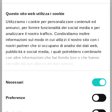
Questo sito web utilizza i cookie
Utilizziamo i cookie per personalizzare contenuti ed
annunci, per fornire funzionalità dei social media e per
analizzare il nostro traffico. Condividiamo inoltre
informazioni sul modo in cui utilizzi il nostro sito con i
nostri partner che si occupano di analisi dei dati web,
pubblicità e social media, i quali potrebbero combinarle
THE PROJECT
con altre informazioni che hai fornito loro o che hanno
raccolto dal tuo utilizzo dei loro servizi.
The portal collects and gives access to the
writings of Luigi Giussani: nearly 5,000
Giussani Luigi
Author
Selezione
bibliographic references, full texts in 5
Necessari
del
German
languages, and dedicated thematic sections.
consenso
Litterae Communionis-Spuren
2005
Preferenze
Pages: 78
BROWSE