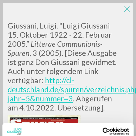
Giussani, Luigi. “Luigi Giussani
15. Oktober 1922 - 22. Februar
2005.”
Litterae Communionis-
Spuren
, 3 (2005). [Diese Ausgabe
ist ganz Don Giussani gewidmet.
Auch unter folgendem Link
ADVANCED SEARCH »
verfügbar:
http://cl-
A
Z
deutschland.de/spuren/verzeichnis.ph
jahr=5&nummer=3
. Abgerufen
0
RESULTS FOUND
am 4.10.2022. Übersetzung].
MORE RESULTS