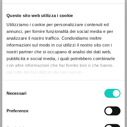
Questo sito web utilizza i cookie
ADVANCED SEARCH »
Utilizziamo i cookie per personalizzare contenuti ed
A
Z
annunci, per fornire funzionalità dei social media e per
analizzare il nostro traffico. Condividiamo inoltre
0
RESULTS FOUND
informazioni sul modo in cui utilizzi il nostro sito con i
Alberto Stefano
Author
nostri partner che si occupano di analisi dei dati web,
Câmpan Victoria
Translator
pubblicità e social media, i quali potrebbero combinarle
Giussani Luigi
Author
con altre informazioni che hai fornito loro o che hanno
Prades López Javier Maria
Author
raccolto dal tuo utilizzo dei loro servizi.
MORE RESULTS
Fraternità di Comunione e Liberazione
Romanian
Selezione
2019
Necessari
del
Pages: 176
consenso
Preferenze
LATEST UPDATE