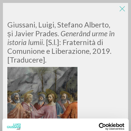
LUIGI
Giussani, Luigi, Stefano Alberto,
și Javier Prades.
Generând urme în
istoria lumii
. [S.l.]: Fraternità di
GIUSSANI
Comunione e Liberazione, 2019.
[Traducere].
scritti