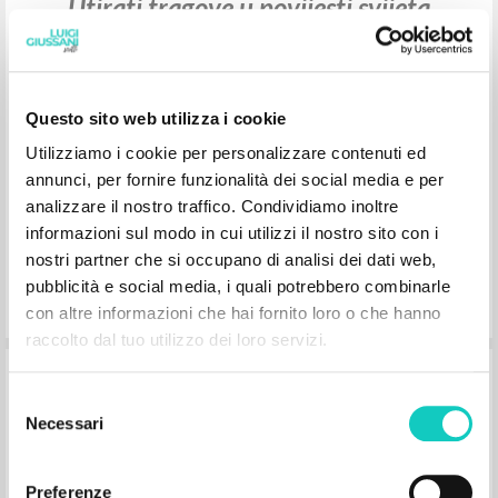
Utirati tragove u povijesti svijeta
Giussani Luigi Author
Prades López Javier Maria Author
Alberto Stefano Author
Questo sito web utilizza i cookie
Fraternità di Comunione e Liberazione
Utilizziamo i cookie per personalizzare contenuti ed
2019
Croatian
annunci, per fornire funzionalità dei social media e per
Place of publication :
analizzare il nostro traffico. Condividiamo inoltre
Pages: 164
informazioni sul modo in cui utilizzi il nostro sito con i
nostri partner che si occupano di analisi dei dati web,
pubblicità e social media, i quali potrebbero combinarle
con altre informazioni che hai fornito loro o che hanno
raccolto dal tuo utilizzo dei loro servizi.
Engendrer des traces dans l'historie du
Selezione
monde
Necessari
del
consenso
Giussani Luigi Author
Preferenze
Prades López Javier Maria Author