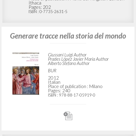
Ithaca
Pages: 202
ISBN
: 0-7735-2631-5
Generare tracce nella storia del mondo
Giussani Luigi Author
Prades López Javier Maria Author
Alberto Stefano Author
BUR
2012
Italian
Place of publication : Milano
Pages: 240
ISBN
: 978-88-17-05919-0