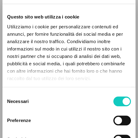
Questo sito web utilizza i cookie
Utilizziamo i cookie per personalizzare contenuti ed
annunci, per fornire funzionalità dei social media e per
analizzare il nostro traffico. Condividiamo inoltre
informazioni sul modo in cui utilizzi il nostro sito con i
nostri partner che si occupano di analisi dei dati web,
Alberto Stefano
Author
pubblicità e social media, i quali potrebbero combinarle
Giussani Luigi
Author
THE PROJECT
con altre informazioni che hai fornito loro o che hanno
Pizzaballa Pierbattista
Presentation
raccolto dal tuo utilizzo dei loro servizi.
The portal collects and gives access to the
Prades López Javier Maria
Author
writings of Luigi Giussani: nearly 5,000
Selezione
BUR: Corriere della Sera
bibliographic references, full texts in 5
Necessari
del
Italian
languages, and dedicated thematic sections.
consenso
2016
Pages: 255
Preferenze
BROWSE