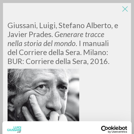
Giussani, Luigi, Stefano Alberto, e
Javier Prades.
Generare tracce
nella storia del mondo
. I manuali
del Corriere della Sera. Milano:
BUR: Corriere della Sera, 2016.
ADVANCED SEARCH »
A
Z
0
RESULTS FOUND
MORE RESULTS