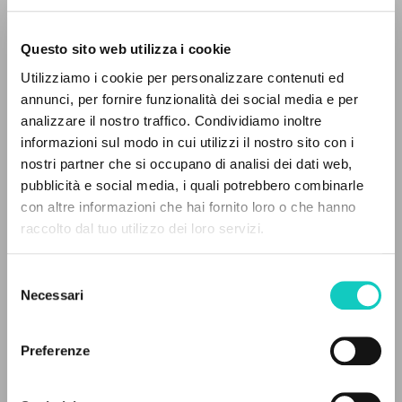
Questo sito web utilizza i cookie
ADVANCED SEARCH »
Utilizziamo i cookie per personalizzare contenuti ed
A
Z
annunci, per fornire funzionalità dei social media e per
analizzare il nostro traffico. Condividiamo inoltre
0
RESULTS FOUND
informazioni sul modo in cui utilizzi il nostro sito con i
nostri partner che si occupano di analisi dei dati web,
pubblicità e social media, i quali potrebbero combinarle
con altre informazioni che hai fornito loro o che hanno
Alberto Stefano
Author
raccolto dal tuo utilizzo dei loro servizi.
Giussani Luigi
Author
MORE RESULTS
Kisdi Ágnes
Translator
Németh Anna
Proof-reader
Selezione
Necessari
Prades López Javier Maria
Author
del
Schanda Balázs
Preface
consenso
Schanda Melinda
Proof-reader
Preferenze
Sarutlan Kármelita Novérek