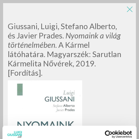
LUIGI
Giussani, Luigi, Stefano Alberto,
és Javier Prades.
Nyomaink a világ
történelmében
. A Kármel
GIUSSANI
látóhatára. Magyarszék: Sarutlan
Kármelita Nővérek, 2019.
scritti
[Fordítás].