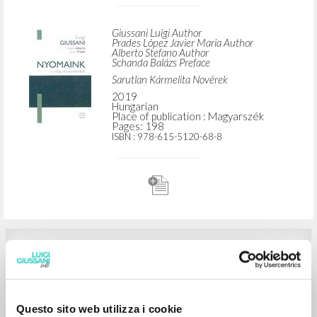
ADVANCED SEARCH »
A
Z
2
RESULTS FOUND
Nyomaink a világ történelmében
Giussani Luigi Author
Prades López Javier Maria Author
Alberto Stefano Author
Schanda Balázs Preface
Sarutlan Kármelita Novérek
2019
Hungarian
Place of publication : Magyarszék
Questo sito web utilizza i cookie
Pages: 198