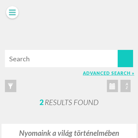
LUIGI
GIUSSANI
scritti