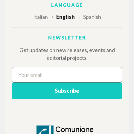
bibliographic references, full texts in 5
languages, and dedicated thematic sections.
BROWSE
Advanced search »
Il PerCorso
Contact us
Login
LANGUAGE
Italian
English
Spanish
NEWSLETTER
Get updates on new releases, events and