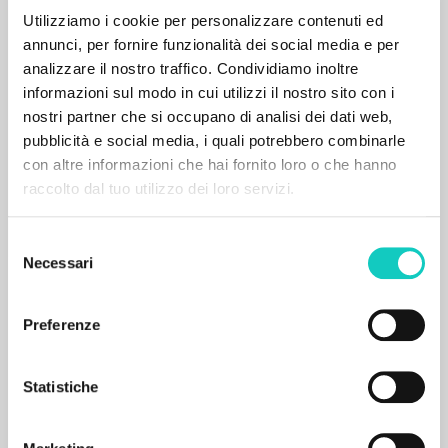
ISBN
: 978-615-5120-68-8
Utilizziamo i cookie per personalizzare contenuti ed
annunci, per fornire funzionalità dei social media e per
analizzare il nostro traffico. Condividiamo inoltre
informazioni sul modo in cui utilizzi il nostro sito con i
nostri partner che si occupano di analisi dei dati web,
pubblicità e social media, i quali potrebbero combinarle
con altre informazioni che hai fornito loro o che hanno
SECONDARY BIBLIOGRAPHY
raccolto dal tuo utilizzo dei loro servizi.
Eloszó a magyar kiadáshoz. In: Luigi
Giussani – Stefano Alberto – Javier
Selezione
Prades: Nyomaink a világ
Necessari
del
történelmében
consenso
Preferenze
Giussani Luigi Author
Prades López Javier Maria Author
Alberto Stefano Author
Schanda Balázs Author
Statistiche
Sarutlan Kármelita Novérek
2019
Hungarian