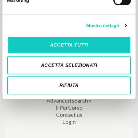
Marketing
Place of publication : Magyarszék
Pages: 1
ISBN
: 978-615-5120-68-8
Mostra dettagli
MORE RESULTS
ACCETTA TUTTI
ACCETTA SELEZIONATI
RIFIUTA
THE PROJECT
The portal collects and gives access to the
writings of Luigi Giussani: nearly 5,000