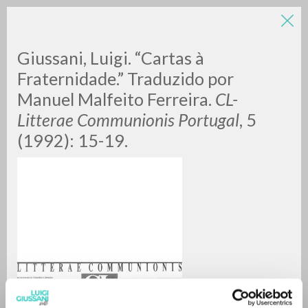
Giussani, Luigi. “Cartas à
Fraternidade.” Traduzido por
Manuel Malfeito Ferreira.
CL-
Litterae Communionis Portugal
, 5
(1992): 15-19.
ADVANCED SEARCH »
A
Z
0
RESULTS FOUND
MORE RESULTS