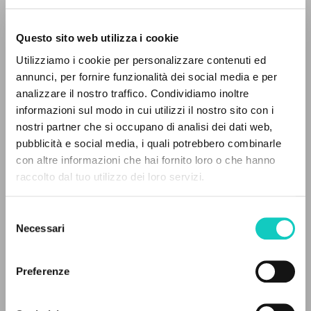
Questo sito web utilizza i cookie
Utilizziamo i cookie per personalizzare contenuti ed
annunci, per fornire funzionalità dei social media e per
analizzare il nostro traffico. Condividiamo inoltre
informazioni sul modo in cui utilizzi il nostro sito con i
nostri partner che si occupano di analisi dei dati web,
Giussani Luigi
Author
pubblicità e social media, i quali potrebbero combinarle
Manuel Malferito Ferreira
Translator
THE PROJECT
con altre informazioni che hai fornito loro o che hanno
raccolto dal tuo utilizzo dei loro servizi.
Portuguese
The portal collects and gives access to the
CL-Litterae Communionis Portugal
writings of Luigi Giussani: nearly 5,000
1992
Selezione
bibliographic references, full texts in 5
Pages: 5
Necessari
del
languages, and dedicated thematic sections.
consenso
Preferenze
LATEST UPDATE
BROWSE
22/04/2026