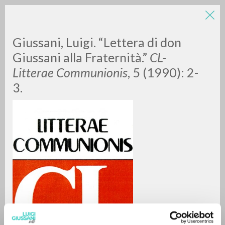
Giussani, Luigi. “Lettera di don
Giussani alla Fraternità.”
CL-
Litterae Communionis
, 5 (1990): 2-
3.
ADVANCED SEARCH »
A
Z
0
RESULTS FOUND
MORE RESULTS