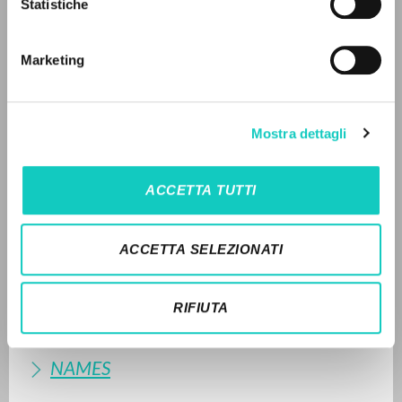
Statistiche
Advanced search »
Il PerCorso
2011 - L'opera del movimento: La Fraternità di
Contact us
Comunione e Liberazione: In occasione del ventesimo
Marketing
anniversario del riconoscimento pontificio - San Paolo
Login
- Italiano (pp. 261-262)
EDITORIAL HISTORY
LANGUAGE
Mostra dettagli
SUMMARY OF CONTENTS
Italian
English
Spanish
ACCETTA TUTTI
TRANSLATIONS
NEWSLETTER
RELATED PUBLICATIONS
ACCETTA SELEZIONATI
Get updates on new releases, events and
TRANSLATIONS OF RELATED
editorial projects.
PUBLICATIONS
RIFIUTA
ORIGINAL TEXT
NAMES
Subscribe