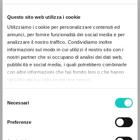
Questo sito web utilizza i cookie
Utilizziamo i cookie per personalizzare contenuti ed
Giussani Luigi
Author
annunci, per fornire funzionalità dei social media e per
analizzare il nostro traffico. Condividiamo inoltre
Italian
informazioni sul modo in cui utilizzi il nostro sito con i
CL-Litterae Communionis
nostri partner che si occupano di analisi dei dati web,
1990
pubblicità e social media, i quali potrebbero combinarle
Pages: 2
THE PROJECT
con altre informazioni che hai fornito loro o che hanno
raccolto dal tuo utilizzo dei loro servizi.
The portal collects and gives access to the
writings of Luigi Giussani: nearly 5,000
LATEST UPDATE
Selezione
09/02/2024
bibliographic references, full texts in 5
Necessari
del
languages, and dedicated thematic sections.
consenso
Preferenze
READ THE FULL TEXT OF THE AVAILABLE
BROWSE
EDITION