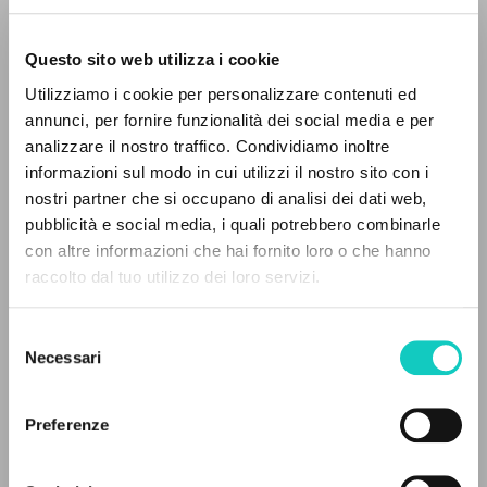
Questo sito web utilizza i cookie
Utilizziamo i cookie per personalizzare contenuti ed
annunci, per fornire funzionalità dei social media e per
analizzare il nostro traffico. Condividiamo inoltre
informazioni sul modo in cui utilizzi il nostro sito con i
nostri partner che si occupano di analisi dei dati web,
Giussani Luigi
Author
pubblicità e social media, i quali potrebbero combinarle
THE PROJECT
con altre informazioni che hai fornito loro o che hanno
Polish
raccolto dal tuo utilizzo dei loro servizi.
The portal collects and gives access to the
CL-Komunia i Wyzwolenie Biuletyn
1992
writings of Luigi Giussani: nearly 5,000
Selezione
Pages: 3
bibliographic references, full texts in 5
Necessari
del
languages, and dedicated thematic sections.
consenso
Preferenze
LATEST UPDATE
BROWSE
01/02/2024