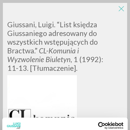
Giussani, Luigi. “List księdza
Giussaniego adresowany do
wszystkich wstępujących do
Bractwa.”
CL-Komunia i
Wyzwolenie Biuletyn
, 1 (1992):
11-13. [Tłumaczenie].
ADVANCED SEARCH »
A
Z
0
RESULTS FOUND
MORE RESULTS