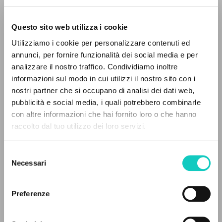
Questo sito web utilizza i cookie
ADVANCED SEARCH »
Utilizziamo i cookie per personalizzare contenuti ed
A
Z
annunci, per fornire funzionalità dei social media e per
analizzare il nostro traffico. Condividiamo inoltre
0
RESULTS FOUND
informazioni sul modo in cui utilizzi il nostro sito con i
Giussani Luigi
Author
nostri partner che si occupano di analisi dei dati web,
Stevenson J. Patrick
Translator
pubblicità e social media, i quali potrebbero combinarle
con altre informazioni che hai fornito loro o che hanno
Cowa Publications - pro manuscripto
raccolto dal tuo utilizzo dei loro servizi.
MORE RESULTS
English
Litterae Communionis-CCL
Selezione
1992
Necessari
del
Pages: 12
consenso
Preferenze
LATEST UPDATE
23/04/2026