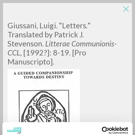
LUIGI
Giussani, Luigi. “Letters
.
”
Translated by Patrick J.
Stevenson.
Litterae Communionis-
GIUSSANI
CCL
, [1992?]: 8-19. [Pro
Manuscripto].
scritti