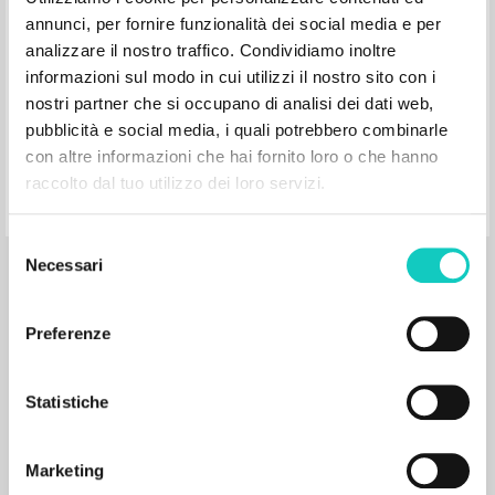
ISBN
: 978-615-5120-68-8
annunci, per fornire funzionalità dei social media e per
analizzare il nostro traffico. Condividiamo inoltre
informazioni sul modo in cui utilizzi il nostro sito con i
nostri partner che si occupano di analisi dei dati web,
pubblicità e social media, i quali potrebbero combinarle
con altre informazioni che hai fornito loro o che hanno
A nevelés kockázata
raccolto dal tuo utilizzo dei loro servizi.
Selezione
Giussani Luigi Author
Necessari
del
Erdő Péter Preface
consenso
Szent István Társulat
2005
Preferenze
Hungarian
Place of publication : Budapest
Pages: 124
ISBN
: 963-361-738-3
Statistiche
Marketing