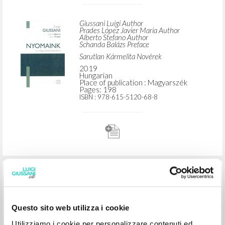
ADVANCED SEARCH »
A
Z
2
RESULTS FOUND
Nyomaink a világ történelmében
Giussani Luigi Author
Prades López Javier Maria Author
Alberto Stefano Author
Schanda Balázs Preface
Sarutlan Kármelita Novérek
2019
Questo sito web utilizza i cookie
Hungarian
Place of publication : Magyarszék
Utilizziamo i cookie per personalizzare contenuti ed
Pages: 198