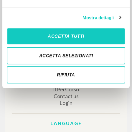
Mostra dettagli
MORE RESULTS
ACCETTA TUTTI
ACCETTA SELEZIONATI
RIFIUTA
THE PROJECT
The portal collects and gives access to the
writings of Luigi Giussani: nearly 5,000
bibliographic references, full texts in 5
languages, and dedicated thematic sections.