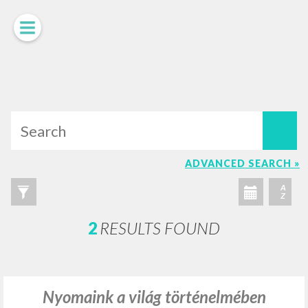
LUIGI
GIUSSANI
scritti