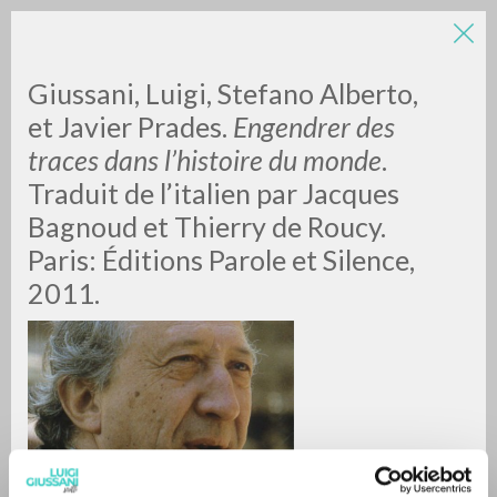
Giussani, Luigi, Stefano Alberto,
et Javier Prades.
Engendrer des
traces dans l’histoire du monde
.
Traduit de l’italien par Jacques
Bagnoud et Thierry de Roucy.
Paris: Éditions Parole et Silence,
ADVANCED SEARCH »
2011.
A
Z
0
RESULTS FOUND
MORE RESULTS