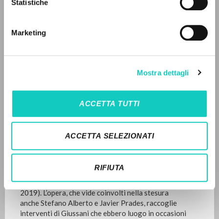
Pages: 242
Statistiche
Advanced search »
Il PerCorso
Contact us
Marketing
Login
LATEST UPDATE
28/11/2023
LANGUAGE
Mostra dettagli
Italian
English
Spanish
READ THE FULL TEXT OF THE AVAILABLE
ACCETTA TUTTI
EDITION
NEWSLETTER
EDITORIAL HISTORY
ACCETTA SELEZIONATI
Get updates on new releases, events and
Traduzione in lingua francese del volume
Generare
editorial projects.
tracce nella storia del mondo: Nuove tracce d’esperienza
RIFIUTA
cristiana
(Rizzoli, 1998; nuova edizione senza variazioni
al testo:
Generare tracce nella storia del mondo
, BUR,
2019). L’opera, che vide coinvolti nella stesura
anche Stefano Alberto e Javier Prades, raccoglie
Subscribe
interventi di Giussani che ebbero luogo in occasioni