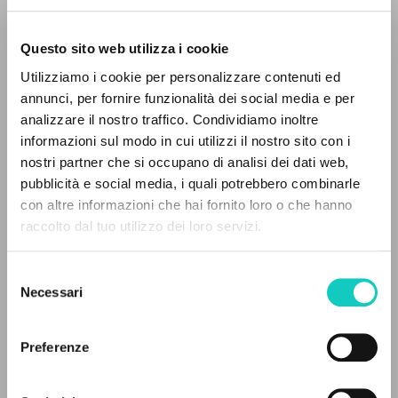
Questo sito web utilizza i cookie
Utilizziamo i cookie per personalizzare contenuti ed
annunci, per fornire funzionalità dei social media e per
analizzare il nostro traffico. Condividiamo inoltre
informazioni sul modo in cui utilizzi il nostro sito con i
nostri partner che si occupano di analisi dei dati web,
pubblicità e social media, i quali potrebbero combinarle
THE PROJECT
con altre informazioni che hai fornito loro o che hanno
Alberto Stefano
Author
raccolto dal tuo utilizzo dei loro servizi.
Bagnoud Jacques
Translator
The portal collects and gives access to the
de Roucy Thierry
Translator
writings of Luigi Giussani: nearly 5,000
Selezione
Giussani Luigi
Author
bibliographic references, full texts in 5
Necessari
del
Prades López Javier Maria
Author
languages, and dedicated thematic sections.
consenso
Parole et Silence
Preferenze
French
BROWSE
2011