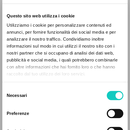
Questo sito web utilizza i cookie
ADVANCED SEARCH »
Utilizziamo i cookie per personalizzare contenuti ed
A
Z
annunci, per fornire funzionalità dei social media e per
analizzare il nostro traffico. Condividiamo inoltre
0
RESULTS FOUND
informazioni sul modo in cui utilizzi il nostro sito con i
nostri partner che si occupano di analisi dei dati web,
Alberto Stefano
Author
pubblicità e social media, i quali potrebbero combinarle
con altre informazioni che hai fornito loro o che hanno
Giussani Luigi
Author
raccolto dal tuo utilizzo dei loro servizi.
Oliveira Neófita
Translator
MORE RESULTS
Prades López Javier Maria
Author
Selezione
Necessari
Portoghese BR
del
Litterae Communionis-Passos edição brasileira
consenso
2001
Preferenze
Pages: 28