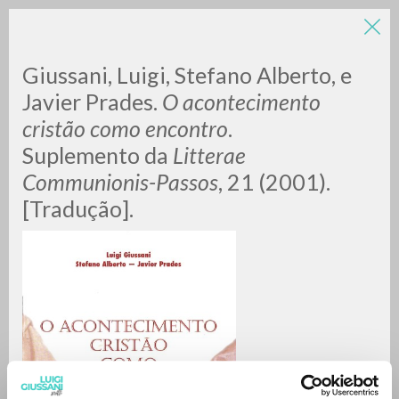
LUIGI
Giussani, Luigi, Stefano Alberto, e
Javier Prades.
O acontecimento
cristão como encontro
.
GIUSSANI
Suplemento da
Litterae
Communionis-Passos
, 21 (2001).
scritti
[Tradução].