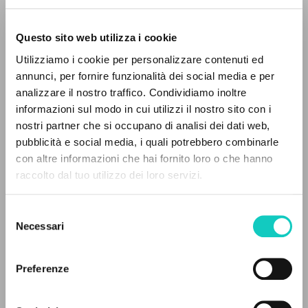
Questo sito web utilizza i cookie
Utilizziamo i cookie per personalizzare contenuti ed
annunci, per fornire funzionalità dei social media e per
analizzare il nostro traffico. Condividiamo inoltre
informazioni sul modo in cui utilizzi il nostro sito con i
nostri partner che si occupano di analisi dei dati web,
pubblicità e social media, i quali potrebbero combinarle
IL PROGETTO
con altre informazioni che hai fornito loro o che hanno
raccolto dal tuo utilizzo dei loro servizi.
Il portale raccoglie e rende accessibili gli scritti
Giussani Luigi
Autore
di Luigi Giussani: quasi 5000 voci bibliografiche,
Selezione
testi integrali in 5 lingue e percorsi tematici
Necessari
Cooperativa Editoriale Nuovo Mondo
del
dedicati.
Italiano
consenso
2002
Preferenze
Pagine: 3
NAVIGA