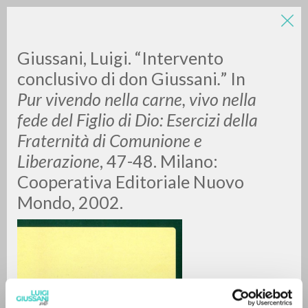
Giussani, Luigi. “Intervento
conclusivo di don Giussani
.
”
In
Pur vivendo nella carne, vivo nella
fede del Figlio di Dio: Esercizi della
Fraternità di Comunione e
Liberazione
, 47-48. Milano:
RICERCA AVANZATA »
Cooperativa Editoriale Nuovo
A
Z
Mondo, 2002.
0
DOCUMENTI TROVATI
RISULTATI SUCCESSIVI