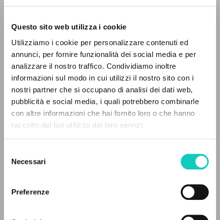
Questo sito web utilizza i cookie
Utilizziamo i cookie per personalizzare contenuti ed
annunci, per fornire funzionalità dei social media e per
analizzare il nostro traffico. Condividiamo inoltre
informazioni sul modo in cui utilizzi il nostro sito con i
nostri partner che si occupano di analisi dei dati web,
pubblicità e social media, i quali potrebbero combinarle
IL PROGETTO
con altre informazioni che hai fornito loro o che hanno
raccolto dal tuo utilizzo dei loro servizi.
Il portale raccoglie e rende accessibili gli scritti
di Luigi Giussani: quasi 5000 voci bibliografiche,
Carrón Julián
Curatore e Prefatore
Selezione
testi integrali in 5 lingue e percorsi tematici
Necessari
Giussani Luigi
Autore
del
dedicati.
Hadisandjaja Shirley
Traduttore
consenso
Preferenze
Fraternità di Comunione e Liberazione
NAVIGA
Indonesiano
2022