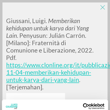
Giussani, Luigi.
Memberikan
kehidupan untuk karya dari Yang
Lain
. Penyusun: Julián Carrón.
[Milano]: Fraternità di
Comunione e Liberazione, 2022.
Pdf.
RICERCA AVANZATA »
https://www.clonline.org/it/pubblicazi
A
Z
11-04-memberikan-kehidupan-
untuk-karya-dari-yang-lain
.
0
DOCUMENTI TROVATI
[Terjemahan].
RISULTATI SUCCESSIVI