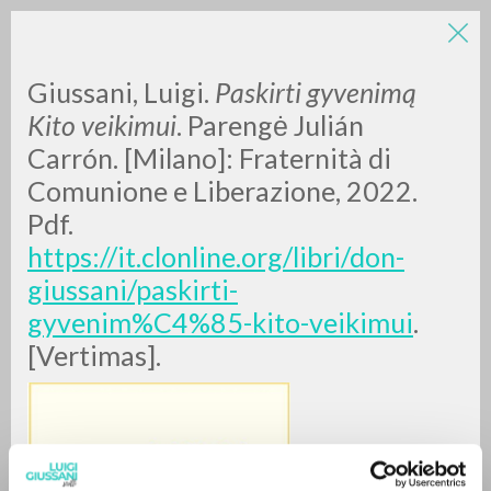
LUIGI
Giussani, Luigi.
Paskirti gyvenimą
Kito veikimui
. Parengė Julián
Carrón. [Milano]: Fraternità di
GIUSSANI
Comunione e Liberazione, 2022.
Pdf.
scritti
https://it.clonline.org/libri/don-
giussani/paskirti-
gyvenim%C4%85-kito-veikimui
.
[Vertimas].