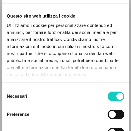
Questo sito web utilizza i cookie
RICERCA AVANZATA »
Utilizziamo i cookie per personalizzare contenuti ed
A
Z
annunci, per fornire funzionalità dei social media e per
analizzare il nostro traffico. Condividiamo inoltre
0
DOCUMENTI TROVATI
informazioni sul modo in cui utilizzi il nostro sito con i
nostri partner che si occupano di analisi dei dati web,
pubblicità e social media, i quali potrebbero combinarle
con altre informazioni che hai fornito loro o che hanno
raccolto dal tuo utilizzo dei loro servizi.
RISULTATI SUCCESSIVI
Carrón Julián
Curatore e Prefatore
Selezione
Giussani Luigi
Autore
Necessari
del
Limantaitė Lina
Traduttore
consenso
Preferenze
Fraternità di Comunione e Liberazione
Lituano
2022