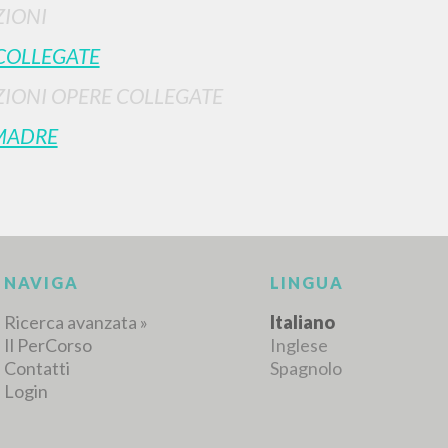
IONI
COLLEGATE
IONI OPERE COLLEGATE
MADRE
NAVIGA
LINGUA
Ricerca avanzata »
Italiano
Il PerCorso
Inglese
Contatti
Spagnolo
Login