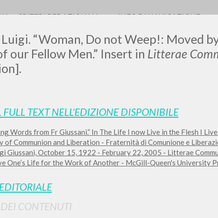
RIA
CRITERI REDAZIONALI
INFO DI NAVIGAZIONE
 Luigi. “Woman, Do not Weep!: Moved by 
of our Fellow Men.” Insert in
Litterae Com
ion].
0
DOCUMENTI TROVATI
L FULL TEXT NELL'EDIZIONE DISPONIBILE
Visualizza dettagli per tipologia
ng Words from Fr Giussani.” In The Life I now Live in the Flesh I Live
LINGUA
AUTORE
ANNO
ty of Communion and Liberation - Fraternità di Comunione e Liberazi
gi Giussani, October 15, 1922 - February 22, 2005 - Litterae Commun
e One’s Life for the Work of Another - McGill-Queen's University Pr
 EDITORIALE
I DEI CONTENUTI
RISULTATI SUCCESSIVI