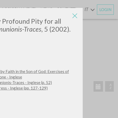
AGGIORNAMENTI
NEWS
CONTATTI
IT
LOGIN
E
Profound Pity for all
munionis-Traces
, 5 (2002).
 by Faith in the Son of God: Exercises of
ATTIVITÀ RECENTI
one - Inglese
ionis-Traces - Inglese (p. 52)
A
ess - Inglese (pp. 127-129)
Z