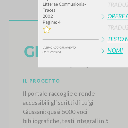
TRADUZ
Litterae Communionis-
Traces
OPERE 
2002
Pagine: 4
TRADUZ
TESTO 
ULTIMO AGGIORNAMENTO
NOMI
05/12/2024
IL PROGETTO
Il portale raccoglie e rende
accessibili gli scritti di Luigi
Giussani: quasi 5000 voci
bibliografiche, testi integrali in 5