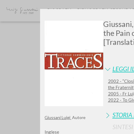
BIOGRAFIA
BIBLIOGRAFIA SECONDA
Giussani,
the Pain 
[Translat
LEGGI I
2002 - “Closi
TIPOLOGIA OPERA
the Fraterni
2005 - Fr Lui
2022 - To Giv
STORIA
Giussani Luigi
Autore
SINTES
Inglese