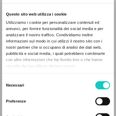
Questo sito web utilizza i cookie
Utilizziamo i cookie per personalizzare contenuti ed
annunci, per fornire funzionalità dei social media e per
analizzare il nostro traffico. Condividiamo inoltre
informazioni sul modo in cui utilizzi il nostro sito con i
nostri partner che si occupano di analisi dei dati web,
pubblicità e social media, i quali potrebbero combinarle
Carrón Julián
Curatore e Prefatore
IL PROGETTO
con altre informazioni che hai fornito loro o che hanno
Ferrario Laura
Revisore della traduzione
raccolto dal tuo utilizzo dei loro servizi.
Giussani Luigi
Autore
Il portale raccoglie e rende accessibili gli scritti
di Luigi Giussani: quasi 5000 voci bibliografiche,
McGill-Queen's University Press
Selezione
testi integrali in 5 lingue e percorsi tematici
Necessari
Inglese
del
dedicati.
2022
consenso
Pagine: 168
Preferenze
NAVIGA