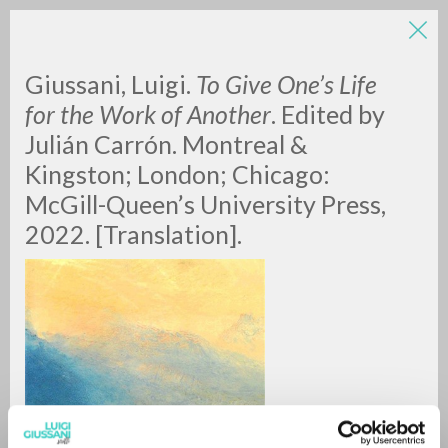
Giussani, Luigi.
To Give One’s Life
for the Work of Another
. Edited by
Julián Carrón. Montreal &
Kingston; London; Chicago:
McGill-Queen’s University Press,
2022. [Translation].
RICERCA AVANZATA »
A
Z
0
DOCUMENTI TROVATI
RISULTATI SUCCESSIVI