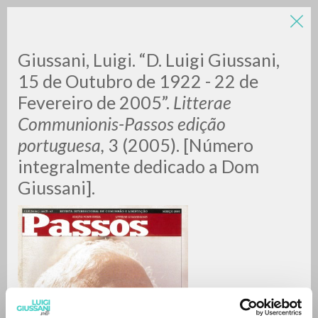
Giussani, Luigi. “D. Luigi Giussani,
15 de Outubro de 1922 - 22 de
Fevereiro de 2005”.
Litterae
Communionis-Passos edição
portuguesa,
3 (2005). [Número
integralmente dedicado a Dom
RICERCA AVANZATA »
Giussani].
A
Z
0
DOCUMENTI TROVATI
RISULTATI SUCCESSIVI