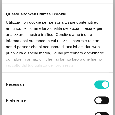
Questo sito web utilizza i cookie
Utilizziamo i cookie per personalizzare contenuti ed
annunci, per fornire funzionalità dei social media e per
analizzare il nostro traffico. Condividiamo inoltre
informazioni sul modo in cui utilizzi il nostro sito con i
nostri partner che si occupano di analisi dei dati web,
pubblicità e social media, i quali potrebbero combinarle
Carrón Julián
Autore
IL PROGETTO
con altre informazioni che hai fornito loro o che hanno
Giovanni Paolo II
Autore
raccolto dal tuo utilizzo dei loro servizi.
Giussani Luigi
Autore
Il portale raccoglie e rende accessibili gli scritti
Martini Carlo Maria
Autore
di Luigi Giussani: quasi 5000 voci bibliografiche,
Ratzinger Joseph
Autore
Selezione
testi integrali in 5 lingue e percorsi tematici
Necessari
Tettamanzi Dionigi
Autore
del
dedicati.
consenso
Portoghese
Preferenze
Litterae Communionis-Passos edição portuguesa
NAVIGA
2005
Pagine: 64