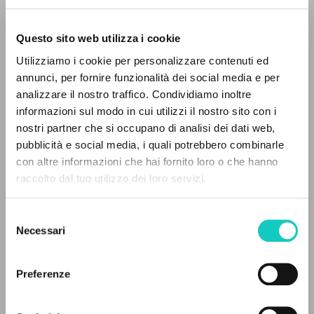
Questo sito web utilizza i cookie
Utilizziamo i cookie per personalizzare contenuti ed
annunci, per fornire funzionalità dei social media e per
analizzare il nostro traffico. Condividiamo inoltre
informazioni sul modo in cui utilizzi il nostro sito con i
nostri partner che si occupano di analisi dei dati web,
pubblicità e social media, i quali potrebbero combinarle
IL PROGETTO
con altre informazioni che hai fornito loro o che hanno
Carrón Julián
Curatore e Prefatore
raccolto dal tuo utilizzo dei loro servizi.
Christen Romano
Traduttore
Il portale raccoglie e rende accessibili gli scritti
Giussani Luigi
Autore
di Luigi Giussani: quasi 5000 voci bibliografiche,
Selezione
Scholz Bettina
Traduttore
testi integrali in 5 lingue e percorsi tematici
Necessari
del
Scholz Cristoph
Traduttore
dedicati.
consenso
EOS
Preferenze
Tedesco
NAVIGA
2022