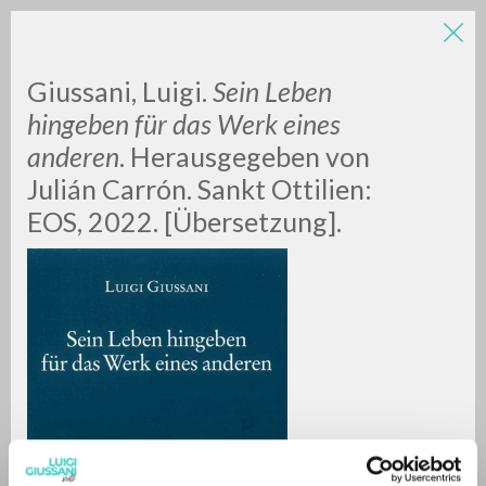
Giussani, Luigi.
Sein Leben
hingeben für das Werk eines
anderen
. Herausgegeben von
Julián Carrón. Sankt Ottilien:
EOS, 2022. [Übersetzung].
RICERCA AVANZATA »
A
Z
0
DOCUMENTI TROVATI
RISULTATI SUCCESSIVI