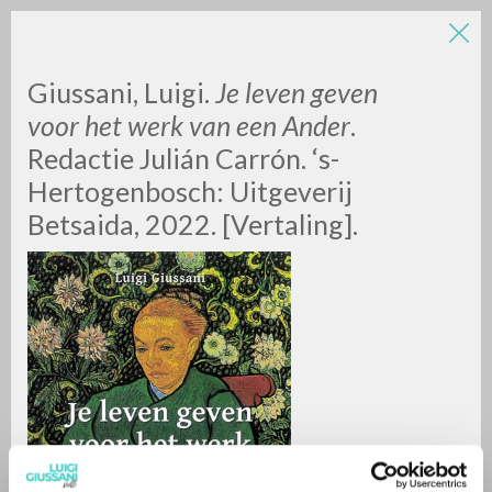
LUIGI
Giussani, Luigi.
Je leven geven
voor het werk van een Ander
.
Redactie Julián Carrón. ‘s-
GIUSSANI
Hertogenbosch: Uitgeverij
Betsaida, 2022. [Vertaling].
scritti