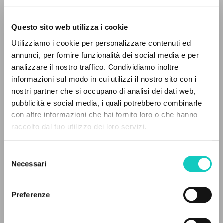
Questo sito web utilizza i cookie
RICERCA AVANZATA »
Utilizziamo i cookie per personalizzare contenuti ed
A
Z
annunci, per fornire funzionalità dei social media e per
analizzare il nostro traffico. Condividiamo inoltre
0
DOCUMENTI TROVATI
informazioni sul modo in cui utilizzi il nostro sito con i
nostri partner che si occupano di analisi dei dati web,
Carrón Julián
Curatore e Prefatore
pubblicità e social media, i quali potrebbero combinarle
Giussani Luigi
Autore
con altre informazioni che hai fornito loro o che hanno
raccolto dal tuo utilizzo dei loro servizi.
RISULTATI SUCCESSIVI
Uitgeverij Betsaida
Olandese
2022
Selezione
Pagine: 256
Necessari
del
consenso
Preferenze
ULTIMO AGGIORNAMENTO
31/05/2022