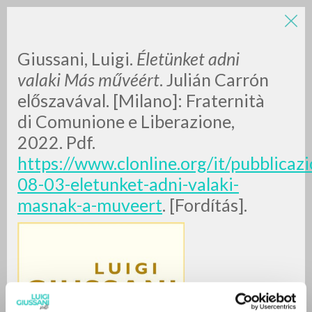
Giussani, Luigi.
Életünket adni
valaki Más művéért
. Julián Carrón
előszavával. [Milano]: Fraternità
di Comunione e Liberazione,
2022. Pdf.
https://www.clonline.org/it/pubblicazi
RICERCA AVANZATA »
08-03-eletunket-adni-valaki-
A
Z
masnak-a-muveert
. [Fordítás].
0
DOCUMENTI TROVATI
RISULTATI SUCCESSIVI