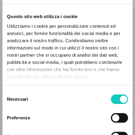
Questo sito web utilizza i cookie
Utilizziamo i cookie per personalizzare contenuti ed
annunci, per fornire funzionalità dei social media e per
analizzare il nostro traffico. Condividiamo inoltre
informazioni sul modo in cui utilizzi il nostro sito con i
nostri partner che si occupano di analisi dei dati web,
pubblicità e social media, i quali potrebbero combinarle
IL PROGETTO
con altre informazioni che hai fornito loro o che hanno
raccolto dal tuo utilizzo dei loro servizi.
Il portale raccoglie e rende accessibili gli scritti
Carrón Julián
Curatore e Prefatore
di Luigi Giussani: quasi 5000 voci bibliografiche,
Domokos György
Traduttore
Selezione
testi integrali in 5 lingue e percorsi tematici
Giussani Luigi
Autore
Necessari
del
dedicati.
consenso
Fraternità di Comunione e Liberazione
Preferenze
Ungherese
2022
NAVIGA
Pagine: 116