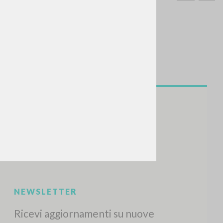
CERCA
Frase esatta
 »
ATTIVITÀ RECENTI
A
Z