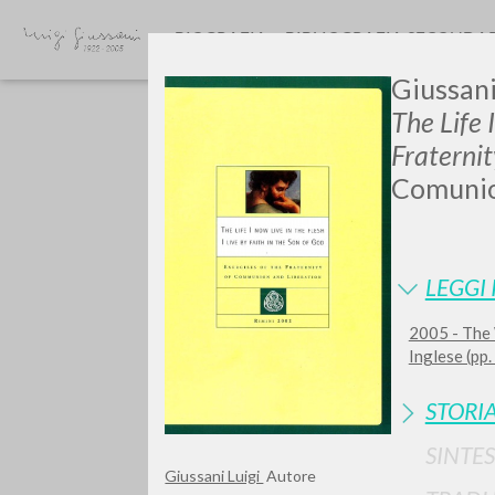
BIOGRAFIA
BIBLIOGRAFIA SECONDA
Giussani,
The Life 
Fraterni
Comunion
GIU
LEGGI 
2005 - The 
Inglese (pp.
STORIA
SINTES
Giussani Luigi
Autore