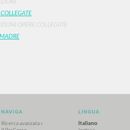
ZIONI
 COLLEGATE
ZIONI OPERE COLLEGATE
 MADRE
RICERCA AVANZATA
i risultati ancora più precisi? Utilizza la
0
DOCUMENTI TROVATI
Visualizza dettagli per tipologia
LINGUA
AUTORE
ANNO