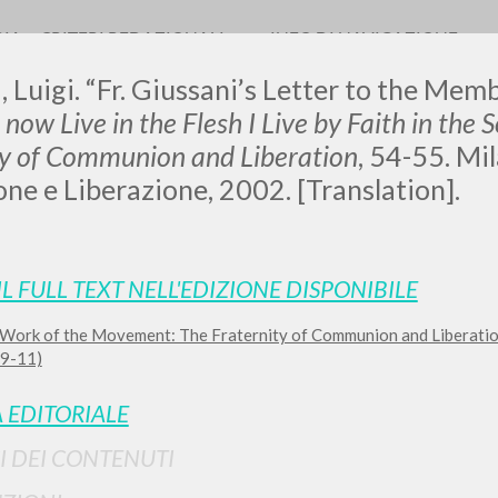
RIA
CRITERI REDAZIONALI
INFO DI NAVIGAZIONE
 Luigi. “Fr. Giussani’s Letter to the Memb
I now Live in the Flesh I Live by Faith in the 
ty of Communion and Liberation
, 54-55. Mi
e e Liberazione, 2002. [Translation].
LUIGI
SSANI
IL FULL TEXT NELL'EDIZIONE DISPONIBILE
Work of the Movement: The Fraternity of Communion and Liberatio
scritti
 9-11)
 EDITORIALE
I DEI CONTENUTI