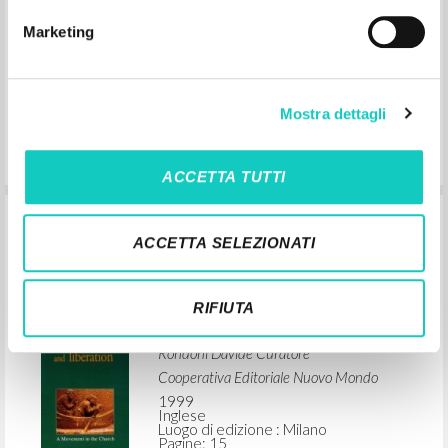
Inglese
Luogo di edizione : Montreal-Kingston-
Marketing
London-Ithaca
Pagine: 15
ISBN
: 0-7735-2031-7
Mostra dettagli
ACCETTA TUTTI
"How a Movement is Born." In
ACCETTA SELEZIONATI
Communion and Liberation: A
Movement in the Church
RIFIUTA
Giussani Luigi Autore
Rondoni Davide Curatore
Cooperativa Editoriale Nuovo Mondo
1999
Inglese
Luogo di edizione : Milano
Pagine: 15