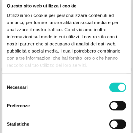
Fraternità di Comunione e Liberazione
Questo sito web utilizza i cookie
2002
Inglese
Utilizziamo i cookie per personalizzare contenuti ed
Luogo di edizione : Milano
annunci, per fornire funzionalità dei social media e per
Pagine: 2
analizzare il nostro traffico. Condividiamo inoltre
informazioni sul modo in cui utilizzi il nostro sito con i
nostri partner che si occupano di analisi dei dati web,
pubblicità e social media, i quali potrebbero combinarle
con altre informazioni che hai fornito loro o che hanno
raccolto dal tuo utilizzo dei loro servizi.
"Recognizing Christ." In Communion
Selezione
and Liberation: A Movement in the
Necessari
del
Church
consenso
Preferenze
Giussani Luigi Autore
Rondoni Davide Curatore
Statistiche
McGill-Queen's University Press
2000