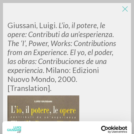
Giussani, Luigi.
L’io, il potere, le
opere: Contributi da un’esperienza.
The ‘I’, Power, Works: Contributions
from an Experience. El yo, el poder,
las obras: Contribuciones de una
experiencia
. Milano: Edizioni
RICERCA AVANZATA »
Nuovo Mondo, 2000.
A
Z
[Translation].
0
DOCUMENTI TROVATI
RISULTATI SUCCESSIVI