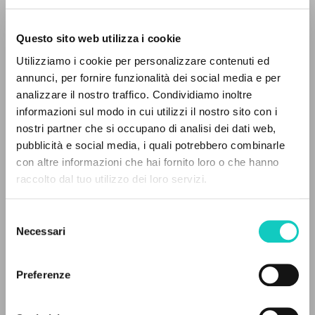
Questo sito web utilizza i cookie
Utilizziamo i cookie per personalizzare contenuti ed
annunci, per fornire funzionalità dei social media e per
analizzare il nostro traffico. Condividiamo inoltre
informazioni sul modo in cui utilizzi il nostro sito con i
nostri partner che si occupano di analisi dei dati web,
pubblicità e social media, i quali potrebbero combinarle
IL PROGETTO
con altre informazioni che hai fornito loro o che hanno
raccolto dal tuo utilizzo dei loro servizi.
Il portale raccoglie e rende accessibili gli scritti
Giussani Luigi
Autore
di Luigi Giussani: quasi 5000 voci bibliografiche,
Scott Susan
Traduttore
Selezione
testi integrali in 5 lingue e percorsi tematici
Necessari
del
dedicati.
Edizioni Nuovo Mondo
consenso
Inglese
2000
Preferenze
Pagine: 16
NAVIGA