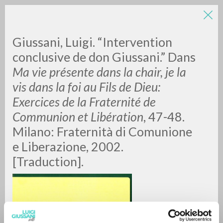
Giussani, Luigi. “Intervention
conclusive de don Giussani.” Dans
Ma vie présente dans la chair, je la
vis dans la foi au Fils de Dieu:
Exercices de la Fraternité de
Communion et Libération
, 47-48.
RICERCA AVANZATA »
Milano: Fraternità di Comunione
A
Z
e Liberazione, 2002.
[Traduction].
0
DOCUMENTI TROVATI
RISULTATI SUCCESSIVI