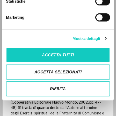
Pagine: 2
Statistiche
Ricerca avanzata »
Il PerCorso
Contatti
Marketing
Login
ULTIMO AGGIORNAMENTO
18/10/2022
LINGUA
Mostra dettagli
Italiano
Inglese
Spagnolo
LEGGI IL FULL TEXT NELL'EDIZIONE
ACCETTA TUTTI
DISPONIBILE
NEWSLETTER
STORIA EDITORIALE
ACCETTA SELEZIONATI
Ricevi aggiornamenti su nuove pubblicazioni,
Traduzione in lingua francese del testo “Intervento
eventi e percorsi editoriali.
conclusivo di don Giussani
”
edito nel libretto
Pur
RIFIUTA
vivendo nella carne, vivo nella fede del Figlio di Dio:
Esercizi della Fraternità di Comunione e Liberazione
(Cooperativa Editoriale Nuovo Mondo, 2002, pp. 47-
48). Si tratta di quanto detto da
ll’Autore al termine
Iscriviti
degli Esercizi spirituali della Fraternità di Comunione e