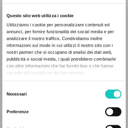
Questo sito web utilizza i cookie
Utilizziamo i cookie per personalizzare contenuti ed
annunci, per fornire funzionalità dei social media e per
analizzare il nostro traffico. Condividiamo inoltre
informazioni sul modo in cui utilizzi il nostro sito con i
nostri partner che si occupano di analisi dei dati web,
pubblicità e social media, i quali potrebbero combinarle
IL PROGETTO
con altre informazioni che hai fornito loro o che hanno
raccolto dal tuo utilizzo dei loro servizi.
Il portale raccoglie e rende accessibili gli scritti
di Luigi Giussani: quasi 5000 voci bibliografiche,
Selezione
Giussani Luigi
Autore
testi integrali in 5 lingue e percorsi tematici
Necessari
del
Jalade Daniel
Traduttore
dedicati.
consenso
Fraternità di Comunione e Liberazione
Preferenze
Francese
NAVIGA
2002