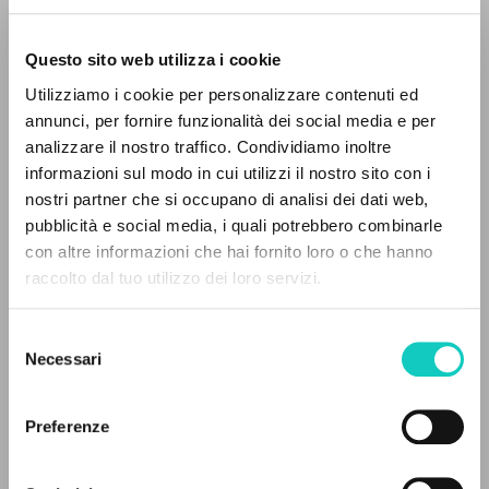
Questo sito web utilizza i cookie
Utilizziamo i cookie per personalizzare contenuti ed
annunci, per fornire funzionalità dei social media e per
IL PROGETTO
analizzare il nostro traffico. Condividiamo inoltre
informazioni sul modo in cui utilizzi il nostro sito con i
Il portale raccoglie e rende accessibili gli scritti
nostri partner che si occupano di analisi dei dati web,
di Luigi Giussani: quasi 5000 voci bibliografiche,
pubblicità e social media, i quali potrebbero combinarle
testi integrali in 5 lingue e percorsi tematici
con altre informazioni che hai fornito loro o che hanno
dedicati.
raccolto dal tuo utilizzo dei loro servizi.
Giussani Luigi
Autore
Selezione
Oliveira Neófita
Traduttore
NAVIGA
Necessari
del
consenso
Fraternità di Comunione e Liberazione
Ricerca avanzata »
Portoghese BR
Il PerCorso
Preferenze
2002
Contatti
Pagine: 4
Login