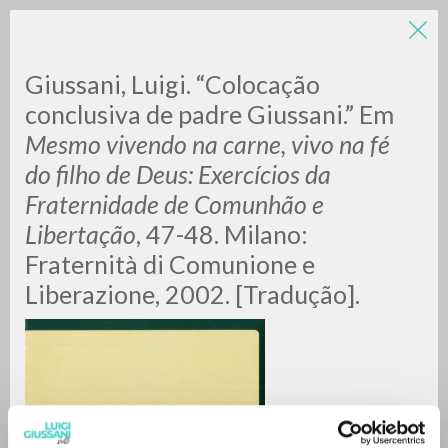
Giussani, Luigi. “Colocação
conclusiva de padre Giussani.” Em
Mesmo vivendo na carne, vivo na fé
do filho de Deus: Exercícios da
A
Z
Fraternidade de Comunhão e
Libertação
, 47-48. Milano:
0
DOCUMENTI TROVATI
Fraternità di Comunione e
Liberazione, 2002. [Tradução].
RISULTATI SUCCESSIVI