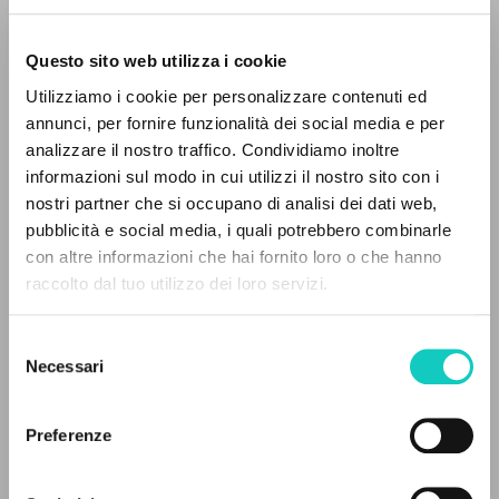
Questo sito web utilizza i cookie
Utilizziamo i cookie per personalizzare contenuti ed
annunci, per fornire funzionalità dei social media e per
analizzare il nostro traffico. Condividiamo inoltre
informazioni sul modo in cui utilizzi il nostro sito con i
nostri partner che si occupano di analisi dei dati web,
pubblicità e social media, i quali potrebbero combinarle
IL PROGETTO
con altre informazioni che hai fornito loro o che hanno
raccolto dal tuo utilizzo dei loro servizi.
Il portale raccoglie e rende accessibili gli scritti
di Luigi Giussani: quasi 5000 voci bibliografiche,
Selezione
testi integrali in 5 lingue e percorsi tematici
Carrón Julián
Curatore e Prefatore
Necessari
del
Giussani Luigi
Autore
dedicati.
consenso
Šilova Aleksandra
Traduttore
Preferenze
NAVIGA
Fraternità di Comunione e Liberazione
Russo