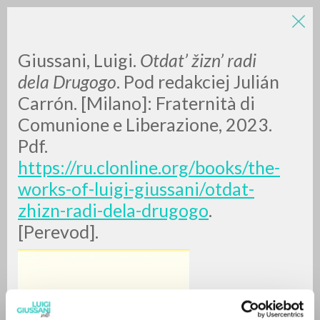
Giussani, Luigi.
Otdat’ žizn’ radi
dela Drugogo
. Pod redakciej Julián
Carrón. [Milano]: Fraternità di
Comunione e Liberazione, 2023.
Pdf.
https://ru.clonline.org/books/the-
RICERCA AVANZATA »
works-of-luigi-giussani/otdat-
A
Z
zhizn-radi-dela-drugogo
.
[Perevod].
0
DOCUMENTI TROVATI
RISULTATI SUCCESSIVI